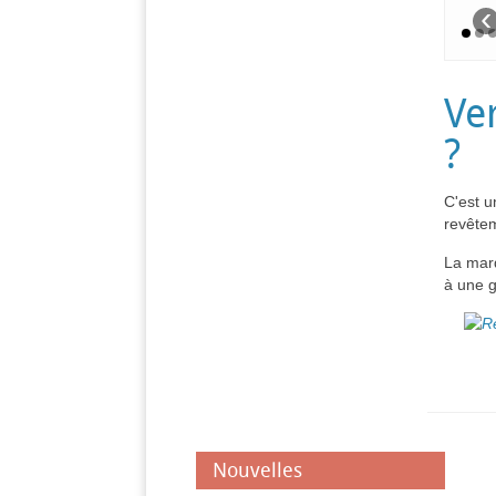
‹
Ve
?
C'est u
revêtem
La marq
à une 
Nouvelles